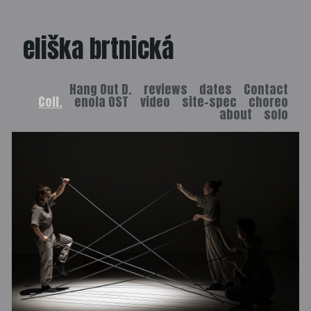
eliška brtnická
Hang Out D.
reviews
dates
Contact
Coll.
enola OST
video
site-spec
choreo
about
solo