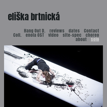
eliška brtnická
Hang Out D.
reviews
dates
Contact
Coll.
enola OST
video
site-spec
choreo
about
solo