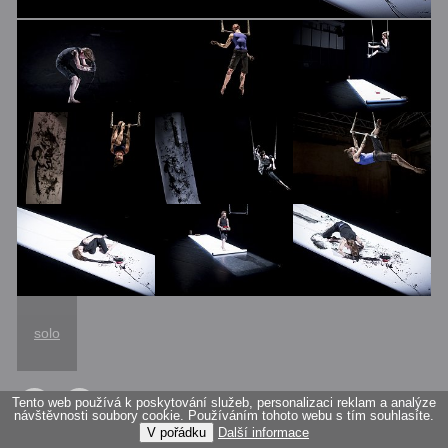
solo
Tento web používá k poskytování služeb, personalizaci reklam a analýze
návštěvnosti soubory cookie. Používáním tohoto webu s tím souhlasíte.
V pořádku
Další informace