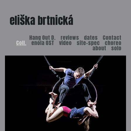
eliška brtnická
Hang Out D.
reviews
dates
Contact
Coll.
enola OST
video
site-spec
choreo
about
solo