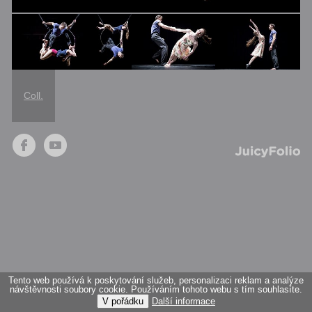
Coll.
Tento web používá k poskytování služeb, personalizaci reklam a analýze
návštěvnosti soubory cookie. Používáním tohoto webu s tím souhlasíte.
V pořádku
Další informace